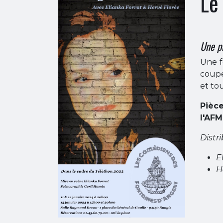
Le
Une p
Une f
coupe
et to
Pièce
l'AFM
Distri
E
H